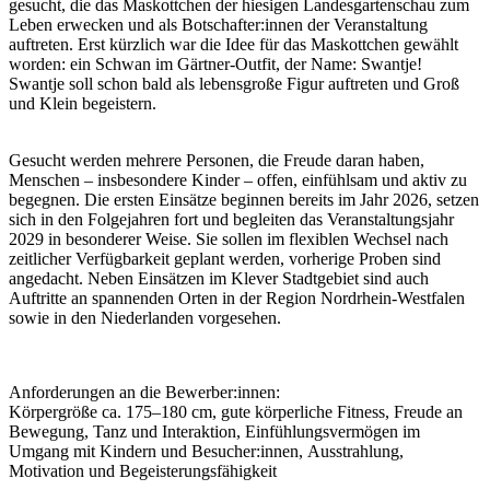
gesucht, die das Maskottchen der hiesigen Landesgartenschau zum
Leben erwecken und als Botschafter:innen der Veranstaltung
auftreten. Erst kürzlich war die Idee für das Maskottchen gewählt
worden: ein Schwan im Gärtner-Outfit, der Name: Swantje!
Swantje soll schon bald als lebensgroße Figur auftreten und Groß
und Klein begeistern.
Gesucht werden mehrere Personen, die Freude daran haben,
Menschen – insbesondere Kinder – offen, einfühlsam und aktiv zu
begegnen. Die ersten Einsätze beginnen bereits im Jahr 2026, setzen
sich in den Folgejahren fort und begleiten das Veranstaltungsjahr
2029 in besonderer Weise. Sie sollen im flexiblen Wechsel nach
zeitlicher Verfügbarkeit geplant werden, vorherige Proben sind
angedacht. Neben Einsätzen im Klever Stadtgebiet sind auch
Auftritte an spannenden Orten in der Region Nordrhein-Westfalen
sowie in den Niederlanden vorgesehen.
Anforderungen an die Bewerber:innen:
Körpergröße ca. 175–180 cm, gute körperliche Fitness, Freude an
Bewegung, Tanz und Interaktion, Einfühlungsvermögen im
Umgang mit Kindern und Besucher:innen, Ausstrahlung,
Motivation und Begeisterungsfähigkeit